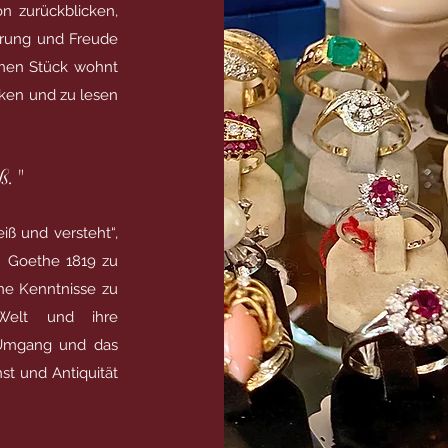
on zurückblicken,
erung und Freude
lnen Stück wohnt
cken und zu lesen
ß."
iß und versteht“,
n Goethe 1819 zu
ine Kenntnisse zu
 Welt und ihre
 Umgang und das
t und Antiquität