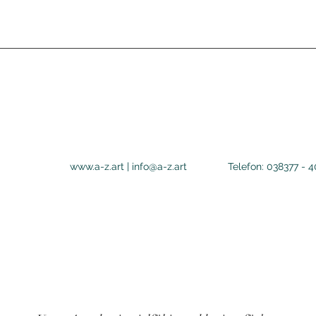
www.a-z.art
|
info@a-z.art
Telefon: 038377 - 
A
Z